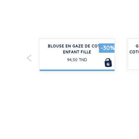
NS MANCHES
BLOUSE EN GAZE DE COTON
G
-30%
 BÉBÉ
ENFANT FILLE
COT
94,50 TND