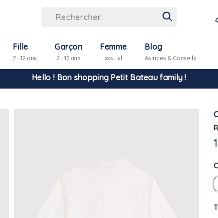
Hello ! Bon shopping Petit Bateau family !
Fille
Garçon
Femme
Blog
2 - 12 ans
2 - 12 ans
xxs - xl
Astuces & Conseils...
La livraison est assurée partout en Tunisie !
-10% pour tout paiement par carte bancaire (hors promo)
R
T