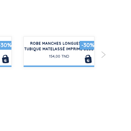
ILLE
ROBE MANCHES LONGUES EN
SWEATSHIR
-30%
-30%
TUBIQUE MATELASSÉ IMPRIMÉ BÉBÉ
154,00 TND