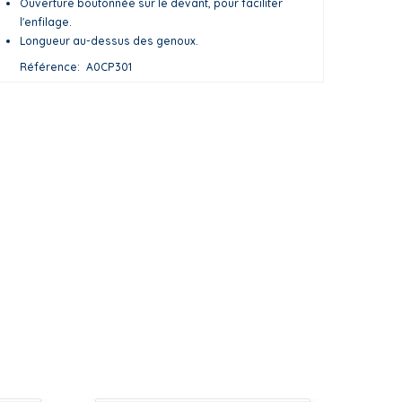
Ouverture boutonnée sur le devant, pour faciliter
l'enfilage.
Longueur au-dessus des genoux.
Référence
A0CP301