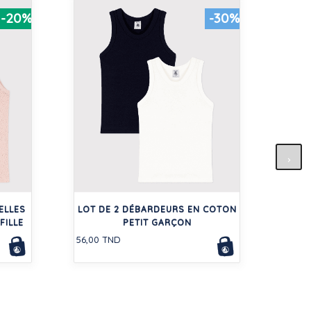
-20%
-30%
RO
112,0
ELLES
LOT DE 2 DÉBARDEURS EN COTON
FILLE
PETIT GARÇON
56,00 TND