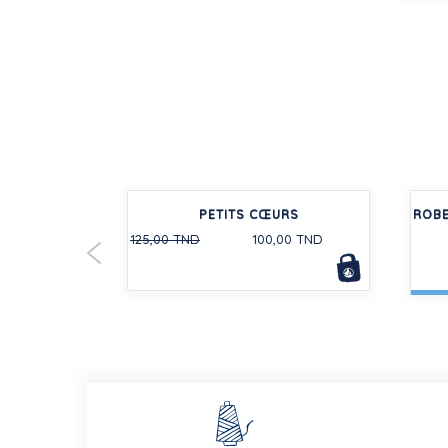
ES LONGUES
PETITS CŒURS
ROBE
-20%
UNIE
125,00 TND
100,00 TND
D