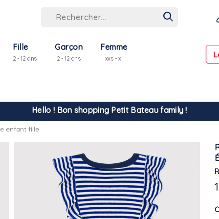
Fille
Garçon
Femme
L
2 - 12 ans
2 - 12 ans
xxs - xl
Hello ! Bon shopping Petit Bateau family !
enfant fille
La livraison est assurée partout en Tunisie !
-10% pour tout paiement par carte bancaire (hors promo)
R