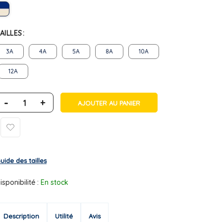
AILLES
3A
4A
5A
8A
10A
12A
-
+
AJOUTER AU PANIER
uide des tailles
isponibilité :
En stock
Description
Utilité
Avis