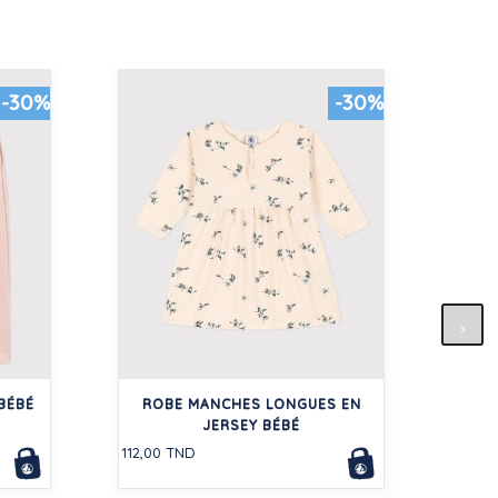
-30%
-30%
BLOU
C
BÉBÉ
ROBE MANCHES LONGUES EN
JERSEY BÉBÉ
204,0
112,00 TND