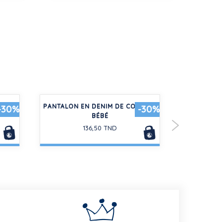
 À
PANTALON EN DENIM DE COULEUR
PYJAMA SH
-30%
-30%
BÉBÉ
IMPR
136,50 TND