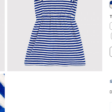
T
G
D