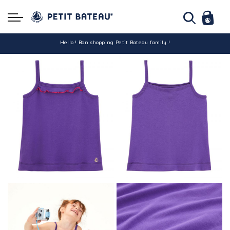
Hello ! Bon shopping Petit Bateau family !
La livraison est assurée partout en Tunisie !
-10% pour tout paiement par carte bancaire (hors promo)