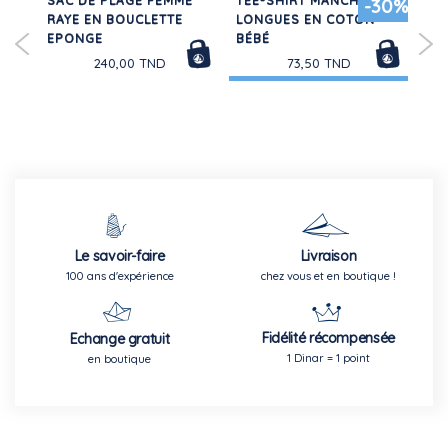
SAC DE PLAGE FEMME
TEE-SHIRT MANCHES
TE
-30%
RAYE EN BOUCLETTE
LONGUES EN COTON
270
T
EPONGE
BÉBÉ
240,00 TND
73,50 TND
Le savoir-faire
Livraison
100 ans d'expérience
chez vous et en boutique !
Fidélité récompensée
Echange gratuit
1 Dinar = 1 point
en boutique