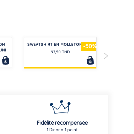
TON
SWEATSHIRT EN MOLLETON BÉBÉ
PYJAMA 
-50%
UNI
IM
97,50 TND
Fidélité récompensée
1 Dinar = 1 point