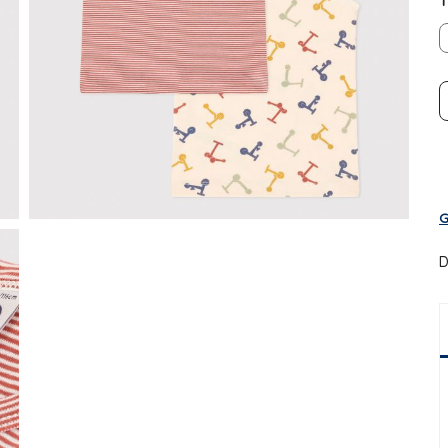
T
G
D