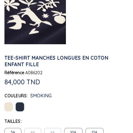
TEE-SHIRT MANCHES LONGUES EN COTON
ENFANT FILLE
Référence
A086202
84,000 TND
SMOKING
COULEURS
TAILLES
3A
4A
6A
10A
12A