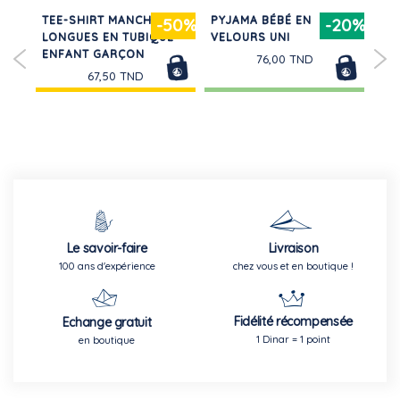
TEE-SHIRT MANCHES
PYJAMA BÉBÉ EN
MA
30%
-50%
-20%
LONGUES EN TUBIQUE
VELOURS UNI
275
ON
ENFANT GARÇON
76,00 TND
67,50 TND
Le savoir-faire
Livraison
100 ans d'expérience
chez vous et en boutique !
Fidélité récompensée
Echange gratuit
1 Dinar = 1 point
en boutique