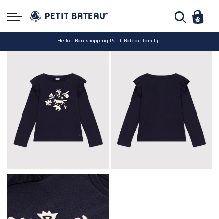
Hello ! Bon shopping Petit Bateau family !
La livraison est assurée partout en Tunisie !
-10% pour tout paiement par carte bancaire (hors promo)