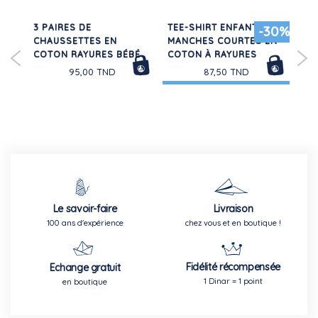
3 PAIRES DE
TEE-SHIRT ENFANT
CH
30%
-30%
I
CHAUSSETTES EN
MANCHES COURTES EN
EN
COTON RAYURES BÉBÉ
COTON À RAYURES
95,00 TND
87,50 TND
Le savoir-faire
Livraison
100 ans d'expérience
chez vous et en boutique !
Fidélité récompensée
Echange gratuit
1 Dinar = 1 point
en boutique