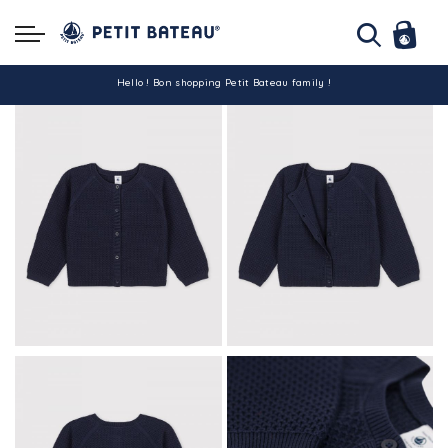
Hello ! Bon shopping Petit Bateau family !
La livraison est assurée partout en Tunisie !
-10% pour tout paiement par carte bancaire (hors promo)