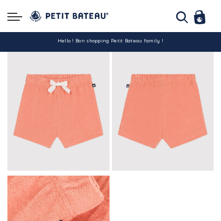
Hello ! Bon shopping Petit Bateau family !
La livraison est assurée partout en Tunisie !
-10% pour tout paiement par carte bancaire (hors promo)