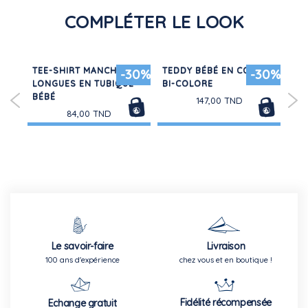
COMPLÉTER LE LOOK
TEE-SHIRT MANCHES
TEDDY BÉBÉ EN COTON
PU
-30%
-30%
LONGUES EN TUBIQUE
BI-COLORE
EN
BÉBÉ
GA
147,00 TND
84,00 TND
Le savoir-faire
Livraison
100 ans d'expérience
chez vous et en boutique !
Fidélité récompensée
Echange gratuit