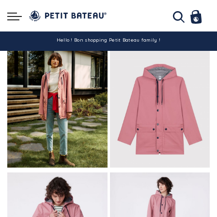
Hello ! Bon shopping Petit Bateau family !
La livraison est assurée partout en Tunisie !
-10% pour tout paiement par carte bancaire (hors promo)