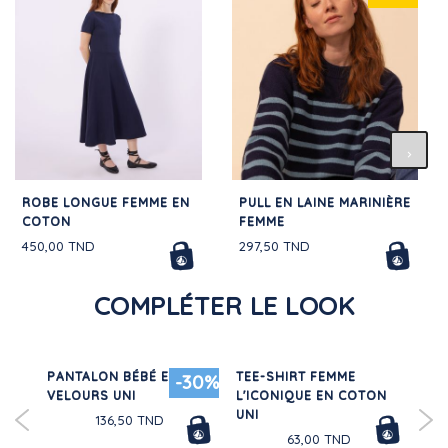
ROBE LONGUE FEMME EN
PULL EN LAINE MARINIÈRE
COTON
FEMME
450,00 TND
297,50 TND
COMPLÉTER LE LOOK
PANTALON BÉBÉ EN
TEE-SHIRT FEMME
BO
30%
-30%
NT
VELOURS UNI
L'ICONIQUE EN COTON
CO
UNI
136,50 TND
63,00 TND