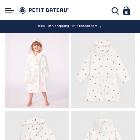
Hello ! Bon shopping Petit Bateau family !
La livraison est assurée partout en Tunisie !
-10% pour tout paiement par carte bancaire (hors promo)