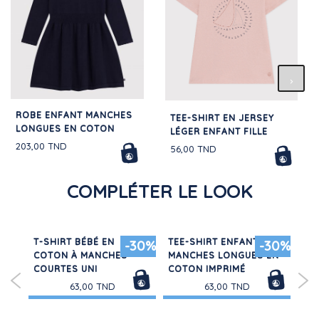
ROBE ENFANT MANCHES
TEE-SHIRT EN JERSEY
LONGUES EN COTON
LÉGER ENFANT FILLE
203,00 TND
56,00 TND
COMPLÉTER LE LOOK
À
T-SHIRT BÉBÉ EN
TEE-SHIRT ENFANT
BE
20%
-30%
-30%
IEL
COTON À MANCHES
MANCHES LONGUES EN
CO
COURTES UNI
COTON IMPRIMÉ
GA
63,00 TND
63,00 TND