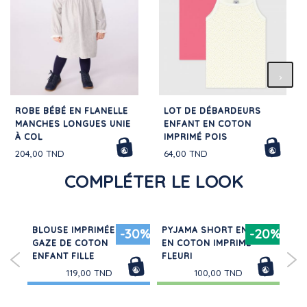
ROBE BÉBÉ EN FLANELLE
LOT DE DÉBARDEURS
MANCHES LONGUES UNIE
ENFANT EN COTON
À COL
IMPRIMÉ POIS
204,00 TND
64,00 TND
COMPLÉTER LE LOOK
BLOUSE IMPRIMÉE EN
PYJAMA SHORT ENFANT
PA
20%
-30%
-20%
GAZE DE COTON
EN COTON IMPRIMÉ
DE
ENFANT FILLE
FLEURI
119,00 TND
100,00 TND