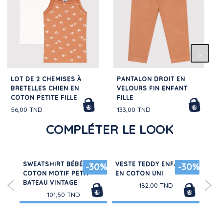
LOT DE 2 CHEMISES À
PANTALON DROIT EN
BRETELLES CHIEN EN
VELOURS FIN ENFANT
COTON PETITE FILLE
FILLE
56,00 TND
133,00 TND
COMPLÉTER LE LOOK
ANT
SWEATSHIRT BÉBÉ EN
VESTE TEDDY ENFANT
LOT
-30%
-30%
COTON MOTIF PETIT
EN COTON UNI
BR
BATEAU VINTAGE
AJO
182,00 TND
101,50 TND