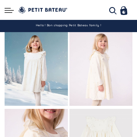
Hello ! Bon shopping Petit Bateau family !
La livraison est assurée partout en Tunisie !
-10% pour tout paiement par carte bancaire (hors promo)