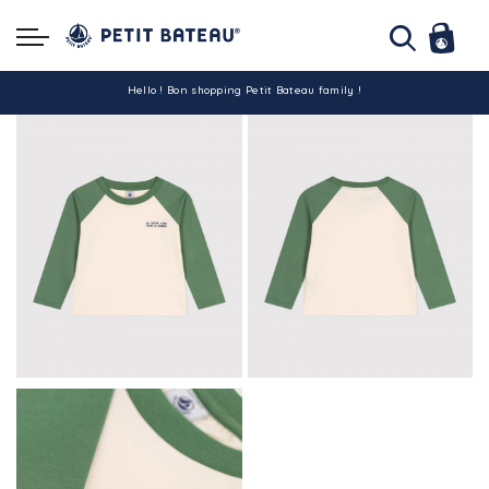
Hello ! Bon shopping Petit Bateau family !
La livraison est assurée partout en Tunisie !
-10% pour tout paiement par carte bancaire (hors promo)