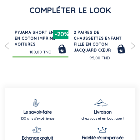
COMPLÉTER LE LOOK
N
PYJAMA SHORT ENFANT
2 PAIRES DE
BL
30%
-20%
EN COTON IMPRIMÉ
CHAUSSETTES ENFANT
LO
VOITURES
FILLE EN COTON
DE
JACQUARD CŒUR
100,00 TND
95,00 TND
Le savoir-faire
Livraison
100 ans d'expérience
chez vous et en boutique !
Fidélité récompensée
Echange gratuit