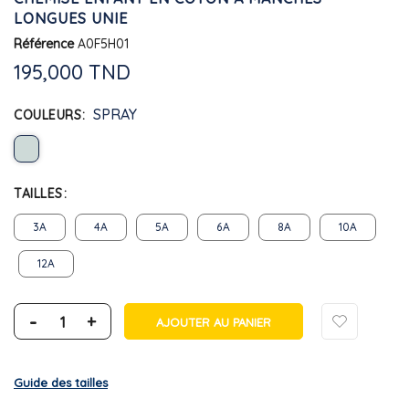
LONGUES UNIE
Référence
A0F5H01
195,000 TND
SPRAY
COULEURS
TAILLES
3A
4A
5A
6A
8A
10A
12A
-
+
AJOUTER AU PANIER
Guide des tailles