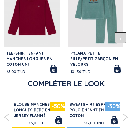
TEE-SHIRT ENFANT
PYJAMA PETITE
MANCHES LONGUES EN
FILLE/PETIT GARÇON EN
COTON UNI
VELOURS
63,00 TND
101,50 TND
COMPLÉTER LE LOOK
BLOUSE MANCHES
SWEATSHIRT ESPRIT
LOT
50%
-50%
-30%
LONGUES BÉBÉ EN
POLO ENFANT EN
BR
JERSEY FLAMMÉ
COTON
CO
BÉ
45,00 TND
147,00 TND