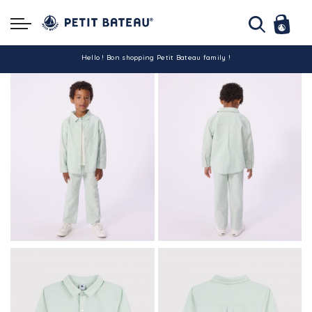
Hello ! Bon shopping Petit Bateau family !
La livraison est assurée partout en Tunisie !
-10% pour tout paiement par carte bancaire (hors promo)