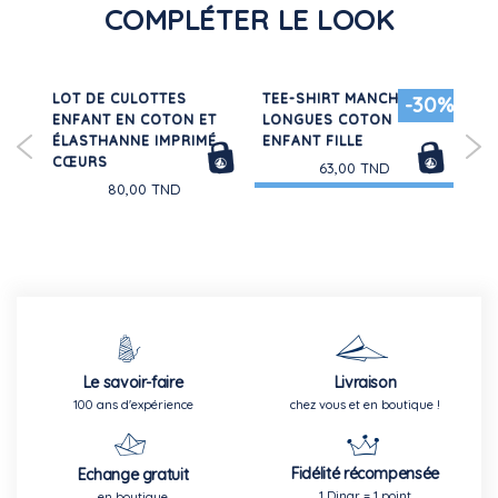
COMPLÉTER LE LOOK
E
LOT DE CULOTTES
TEE-SHIRT MANCHES
RO
-30%
ENFANT EN COTON ET
LONGUES COTON
FL
ÉLASTHANNE IMPRIMÉ
ENFANT FILLE
CŒURS
63,00 TND
80,00 TND
Le savoir-faire
Livraison
100 ans d'expérience
chez vous et en boutique !
Fidélité récompensée
Echange gratuit
1 Dinar = 1 point
en boutique