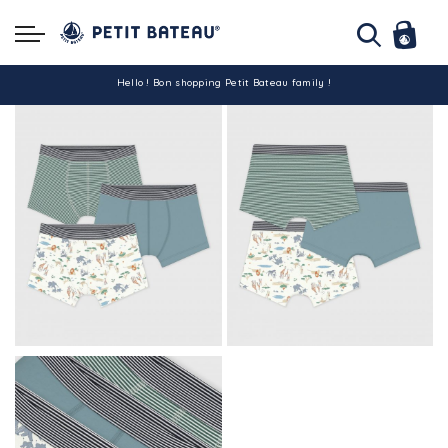
Hello ! Bon shopping Petit Bateau family !
La livraison est assurée partout en Tunisie !
-10% pour tout paiement par carte bancaire (hors promo)