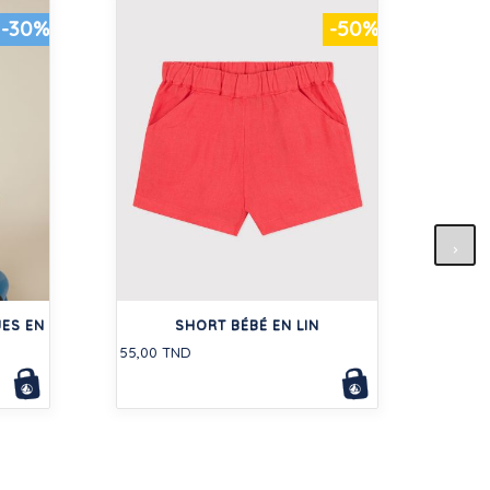
-30%
-50%
RO
GAZ
ES EN
SHORT BÉBÉ EN LIN
199,5
55,00 TND