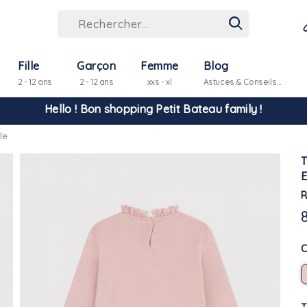
Fille
Garçon
Femme
Blog
2 - 12 ans
2 - 12 ans
xxs - xl
Astuces & Conseils...
Hello ! Bon shopping Petit Bateau family !
le
La livraison est assurée partout en Tunisie !
-10% pour tout paiement par carte bancaire (hors promo)
R