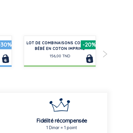
TELÉ
LOT DE COMBINAISONS COURTES
3 PAIR
-30%
-20%
BÉBÉ EN COTON IMPRIMÉ
ENFANT
156,00 TND
Fidélité récompensée
1 Dinar = 1 point