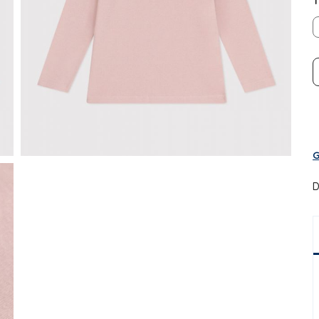
T
G
D