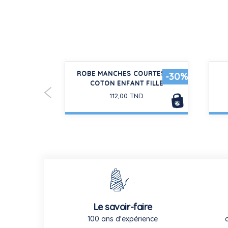
COLLANTS EN
ROBE MANCHES COURTES EN
-30%
N BÉBÉ
COTON ENFANT FILLE
D
112,00 TND
Le savoir-faire
100 ans d'expérience