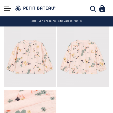
Hello ! Bon shopping Petit Bateau family !
La livraison est assurée partout en Tunisie !
-10% pour tout paiement par carte bancaire (hors promo)