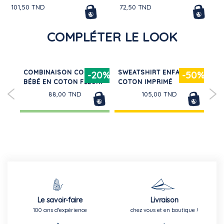
101,50 TND
72,50 TND
COMPLÉTER LE LOOK
COMBINAISON COURTE
SWEATSHIRT ENFANT EN
PY
50%
-20%
-50%
BÉBÉ EN COTON FLEURI
COTON IMPRIMÉ
FI
VE
88,00 TND
105,00 TND
Le savoir-faire
Livraison
100 ans d'expérience
chez vous et en boutique !