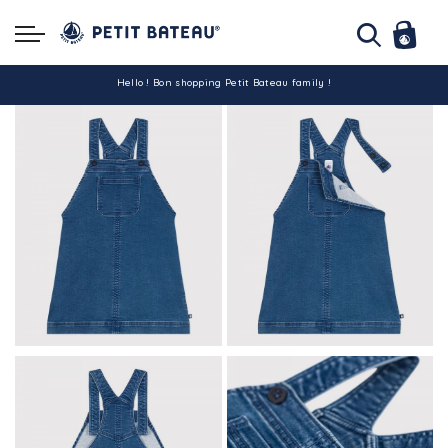
Hello ! Bon shopping Petit Bateau family !
La livraison est assurée partout en Tunisie !
-10% pour tout paiement par carte bancaire (hors promo)