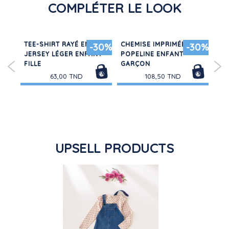
COMPLÉTER LE LOOK
TEE-SHIRT RAYÉ EN
CHEMISE IMPRIMÉE EN
SH
30%
-30%
-30%
JERSEY LÉGER ENFANT
POPELINE ENFANT
CO
FILLE
GARÇON
63,00 TND
108,50 TND
UPSELL PRODUCTS