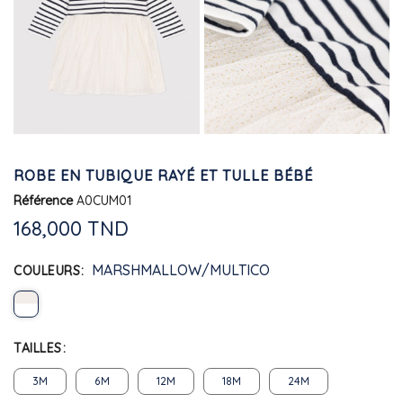
ROBE EN TUBIQUE RAYÉ ET TULLE BÉBÉ
Référence
A0CUM01
168,000 TND
MARSHMALLOW/MULTICO
COULEURS
TAILLES
3M
6M
12M
18M
24M