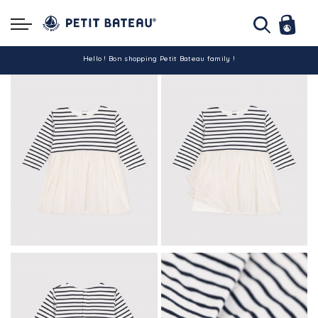
Hello ! Bon shopping Petit Bateau family !
La livraison est assurée partout en Tunisie !
-10% pour tout paiement par carte bancaire (hors promo)