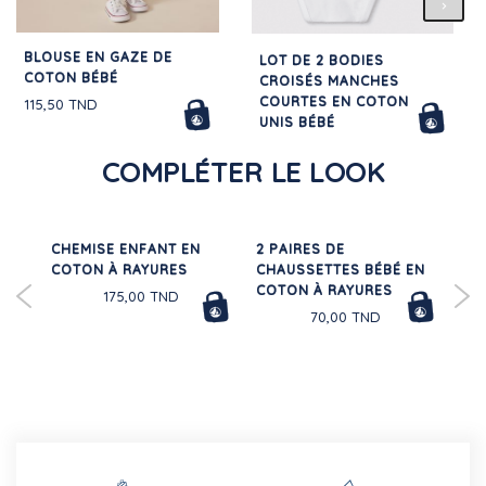
BLOUSE EN GAZE DE
LOT DE 2 BODIES
COTON BÉBÉ
CROISÉS MANCHES
COURTES EN COTON
115,50 TND
UNIS BÉBÉ
56,00 TND
COMPLÉTER LE LOOK
N
CHEMISE ENFANT EN
2 PAIRES DE
MA
20%
COTON À RAYURES
CHAUSSETTES BÉBÉ EN
PI
COTON À RAYURES
RA
175,00 TND
70,00 TND