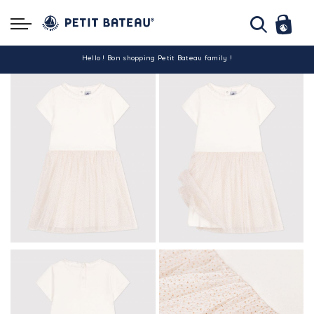
Hello ! Bon shopping Petit Bateau family !
La livraison est assurée partout en Tunisie !
-10% pour tout paiement par carte bancaire (hors promo)