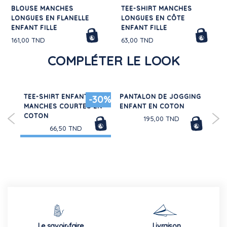
BLOUSE MANCHES
TEE-SHIRT MANCHES
LONGUES EN FLANELLE
LONGUES EN CÔTE
ENFANT FILLE
ENFANT FILLE
161,00 TND
63,00 TND
COMPLÉTER LE LOOK
Y
TEE-SHIRT ENFANT
PANTALON DE JOGGING
TE
30%
-30%
E
MANCHES COURTES EN
ENFANT EN COTON
LÉG
COTON
195,00 TND
66,50 TND
Le savoir-faire
Livraison