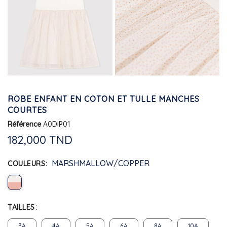
ROBE ENFANT EN COTON ET TULLE MANCHES
COURTES
Référence
A0DIP01
182,000 TND
MARSHMALLOW/COPPER
COULEURS
TAILLES
3A
4A
5A
6A
8A
10A