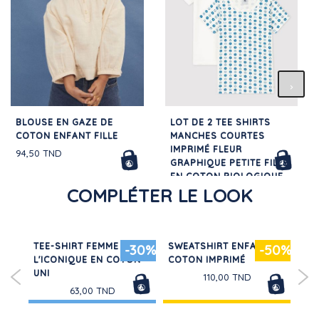
BLOUSE EN GAZE DE
LOT DE 2 TEE SHIRTS
COTON ENFANT FILLE
MANCHES COURTES
IMPRIMÉ FLEUR
94,50 TND
GRAPHIQUE PETITE FILLE
EN COTON BIOLOGIQUE
COMPLÉTER LE LOOK
65,00 TND
 EN
TEE-SHIRT FEMME
SWEATSHIRT ENFANT EN
3 P
30%
-30%
-50%
É
L'ICONIQUE EN COTON
COTON IMPRIMÉ
CH
UNI
CO
110,00 TND
63,00 TND