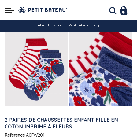
Hello ! Bon shopping Petit Bateau family !
La livraison est assurée partout en Tunisie !
-10% pour tout paiement par carte bancaire (hors promo)
2 PAIRES DE CHAUSSETTES ENFANT FILLE EN
COTON IMPRIMÉ À FLEURS
Référence
A0FW201