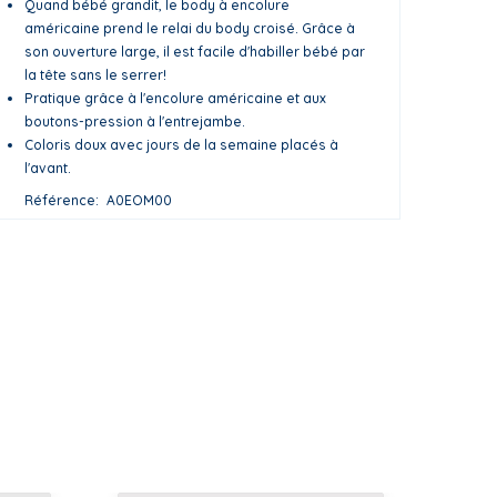
Quand bébé grandit, le body à encolure
américaine prend le relai du body croisé. Grâce à
son ouverture large, il est facile d'habiller bébé par
la tête sans le serrer!
Pratique grâce à l'encolure américaine et aux
boutons-pression à l'entrejambe.
Coloris doux avec jours de la semaine placés à
l'avant.
Référence
A0EOM00