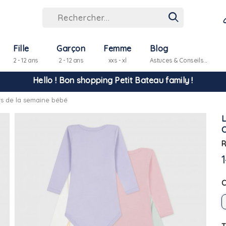
Fille
Garçon
Femme
Blog
2 - 12 ans
2 - 12 ans
xxs - xl
Astuces & Conseils...
Hello ! Bon shopping Petit Bateau family !
s de la semaine bébé
La livraison est assurée partout en Tunisie !
-10% pour tout paiement par carte bancaire (hors promo)
R