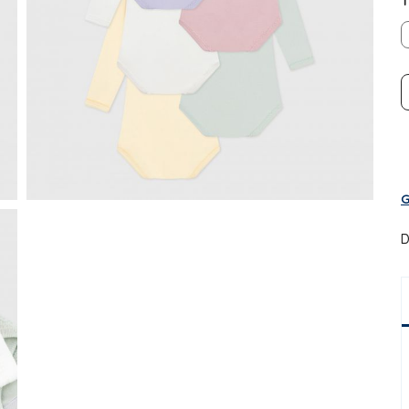
T
G
D