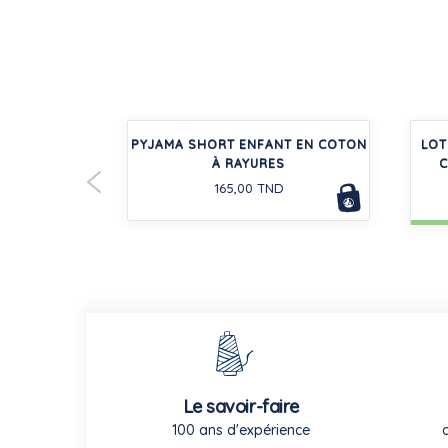
DENIM LÉGER
PYJAMA SHORT ENFANT EN COTON
LOT
-50%
ÇON
À RAYURES
C
165,00 TND
Le savoir-faire
100 ans d'expérience