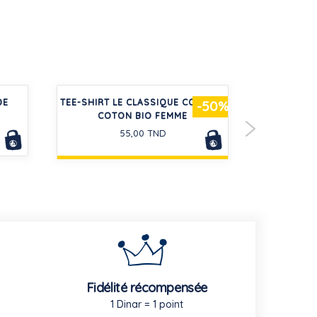
DE
TEE-SHIRT LE CLASSIQUE COL V EN
LOT DE
-50%
COTON BIO FEMME
COURTES
TOU
55,00 TND
Fidélité récompensée
1 Dinar = 1 point