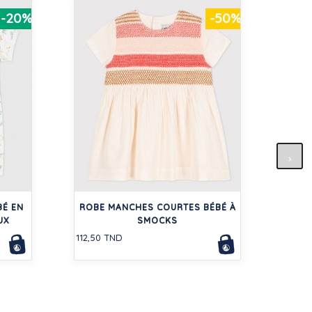
-20%
-50%
RO
BÉ EN
ROBE MANCHES COURTES BÉBÉ À
136,5
UX
SMOCKS
112,50 TND