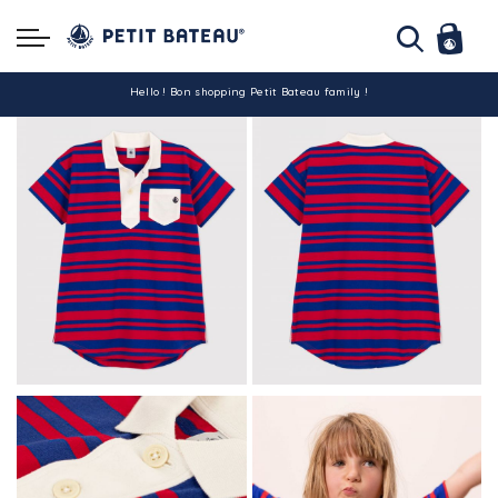
Hello ! Bon shopping Petit Bateau family !
La livraison est assurée partout en Tunisie !
-10% pour tout paiement par carte bancaire (hors promo)