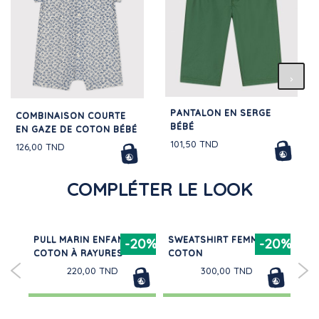
PANTALON EN SERGE
COMBINAISON COURTE
BÉBÉ
EN GAZE DE COTON BÉBÉ
101,50 TND
126,00 TND
COMPLÉTER LE LOOK
PULL MARIN ENFANT EN
SWEATSHIRT FEMME EN
CA
30%
-20%
-20%
S
COTON À RAYURES
COTON
MA
BÉ
220,00 TND
300,00 TND