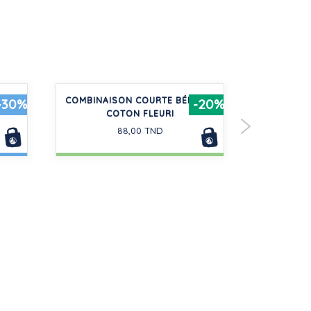
E À
COMBINAISON COURTE BÉBÉ EN
TEE-SHI
-30%
-20%
COTON FLEURI
LONGU
88,00 TND