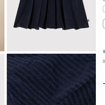
T
G
D