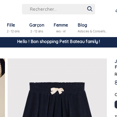
Fille
Garçon
Femme
Blog
Hello ! Bon shopping Petit Bateau family !
2 - 12 ans
2 - 12 ans
xxs - xl
Astuces & Conseils...
La livraison est assurée partout en Tunisie !
-10% pour tout paiement par carte bancaire (hors promo)
F
R