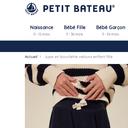
Naissance
Bébé Fille
Bébé Garçon
0 - 12 mois
3 - 36 mois
3 - 36 mois
Accueil
Jupe en bouclette velours enfant fille