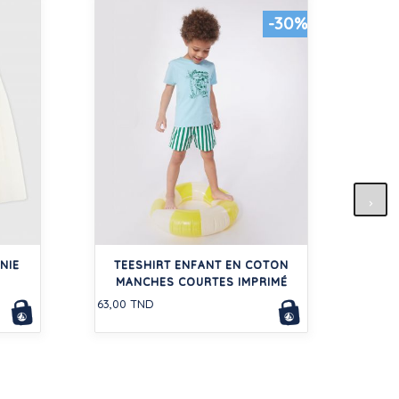
-30%
LOT 
J
NIE
TEESHIRT ENFANT EN COTON
145,0
MANCHES COURTES IMPRIMÉ
63,00 TND