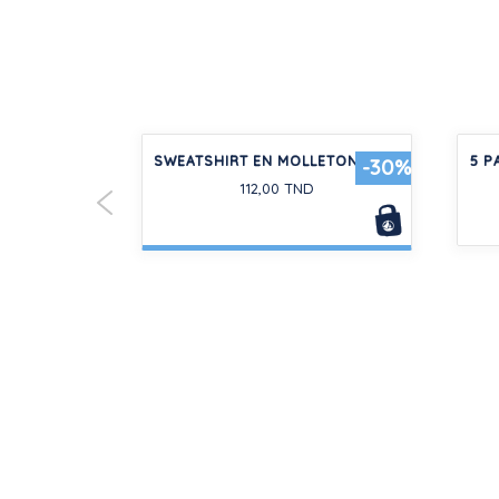
COTON À
SWEATSHIRT EN MOLLETON BÉBÉ
5 P
-30%
 IMPRIMÉ
112,00 TND
D