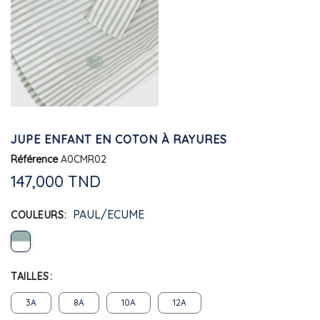
JUPE ENFANT EN COTON À RAYURES
Référence
A0CMR02
147,000 TND
PAUL/ECUME
COULEURS
TAILLES
3A
8A
10A
12A