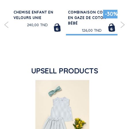
ING
CHEMISE ENFANT EN
COMBINAISON COURTE
FA
50%
-30%
NI
VELOURS UNIE
EN GAZE DE COTON
115
BÉBÉ
240,00 TND
126,00 TND
UPSELL PRODUCTS