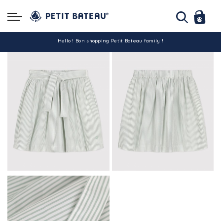
Hello ! Bon shopping Petit Bateau family !
La livraison est assurée partout en Tunisie !
-10% pour tout paiement par carte bancaire (hors promo)