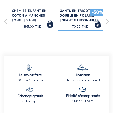
CHEMISE ENFANT EN
GANTS EN TRICOT
PY
-30%
COTON À MANCHES
DOUBLÉ EN POLAIRE
VE
TND
LONGUES UNIE
ENFANT GARÇON-FILLE
ÉT
195,00 TND
70,00 TND
Le savoir-faire
Livraison
100 ans d'expérience
chez vous et en boutique !
Fidélité récompensée
Echange gratuit
1 Dinar = 1 point
en boutique