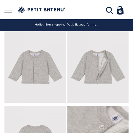
Hello ! Bon shopping Petit Bateau family !
La livraison est assurée partout en Tunisie !
-10% pour tout paiement par carte bancaire (hors promo)