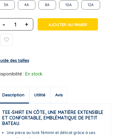
3A
4A
8A
10A
12A
-
+
AJOUTER AU PANIER
uide des tailles
isponibilité :
En stock
Description
Utilité
Avis
TEE-SHIRT EN CÔTE, UNE MATIÈRE EXTENSIBLE
ET CONFORTABLE, EMBLÉMATIQUE DE PETIT
BATEAU.
Une pièce au look féminin et délicat grâce à ses