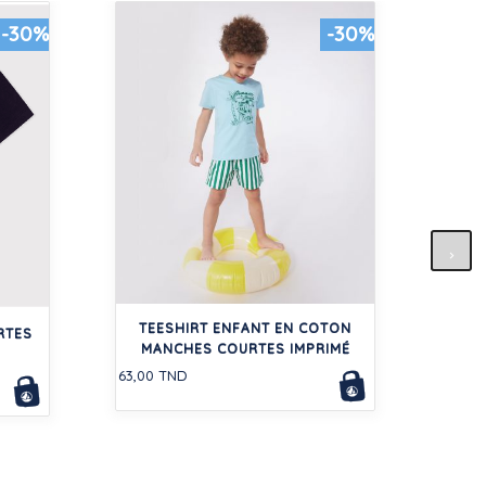
-30%
-30%
TEE-
TEESHIRT ENFANT EN COTON
72,50
RTES
MANCHES COURTES IMPRIMÉ
63,00 TND