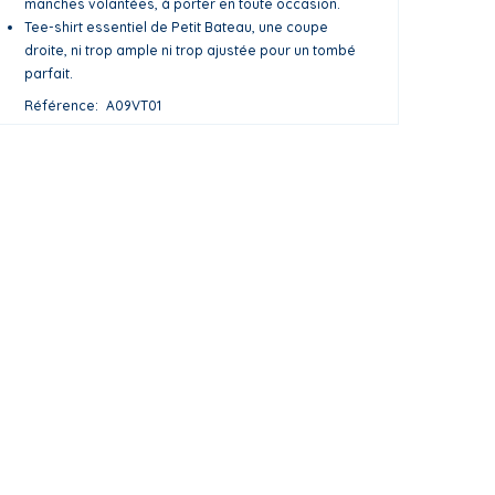
manches volantées, à porter en toute occasion.
Tee-shirt essentiel de Petit Bateau, une coupe
droite, ni trop ample ni trop ajustée pour un tombé
parfait.
Référence
A09VT01