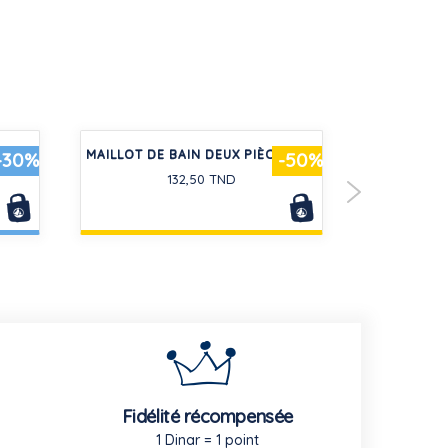
ON À
MAILLOT DE BAIN DEUX PIÈCES UNI
5 PAIRES 
-30%
-50%
EN C
132,50 TND
Fidélité récompensée
1 Dinar = 1 point