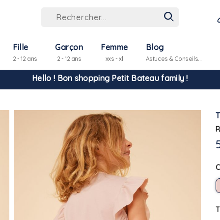
Hello ! Bon shopping Petit Bateau family !
Fille
Garçon
Femme
Blog
2 - 12 ans
2 - 12 ans
xxs - xl
Astuces & Conseils...
La livraison est assurée partout en Tunisie !
-10% pour tout paiement par carte bancaire (hors promo)
R
T