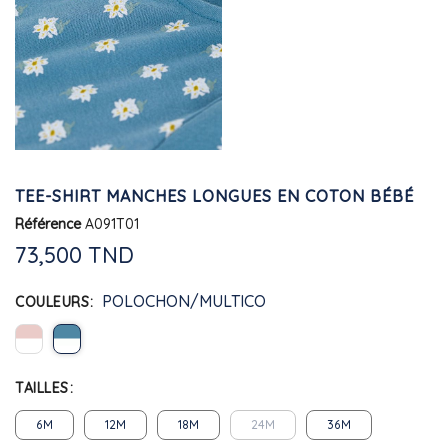
TEE-SHIRT MANCHES LONGUES EN COTON BÉBÉ
Référence
A091T01
73,500 TND
POLOCHON/MULTICO
COULEURS
TAILLES
6M
12M
18M
24M
36M