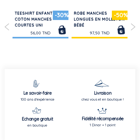
TEESHIRT ENFANT EN
ROBE MANCHES
RO
30%
-30%
-50%
É
COTON MANCHES
LONGUES EN MOLLETON
CO
COURTES UNI
BÉBÉ
CO
56,00 TND
97,50 TND
Le savoir-faire
Livraison
100 ans d'expérience
chez vous et en boutique !
Fidélité récompensée
Echange gratuit
1 Dinar = 1 point
en boutique