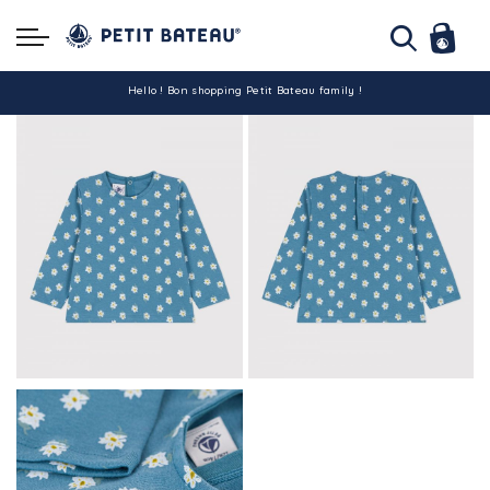
Hello ! Bon shopping Petit Bateau family !
La livraison est assurée partout en Tunisie !
-10% pour tout paiement par carte bancaire (hors promo)