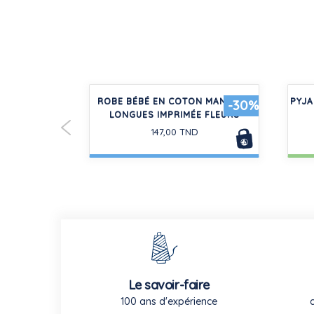
EN COTON
ROBE BÉBÉ EN COTON MANCHES
PYJA
-30%
URES
LONGUES IMPRIMÉE FLEURS
D
147,00 TND
Le savoir-faire
100 ans d'expérience