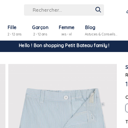
Hello ! Bon shopping Petit Bateau family !
Fille
Garçon
Femme
Blog
2 - 12 ans
2 - 12 ans
xxs - xl
Astuces & Conseils...
La livraison est assurée partout en Tunisie !
-10% pour tout paiement par carte bancaire (hors promo)
R
T