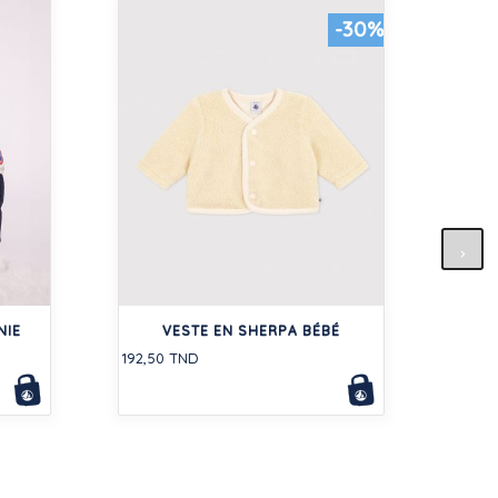
-30%
PAN
101,5
NIE
VESTE EN SHERPA BÉBÉ
192,50 TND