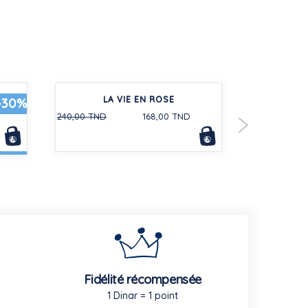
ES EN
LA VIE EN ROSE
CARDIGA
-30%
240,00 TND
168,00 TND
Fidélité récompensée
1 Dinar = 1 point