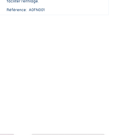
faciliter l'enfilage.
Référence
A0FN001