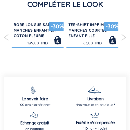
COMPLÉTER LE LOOK
ROBE LONGUE SANS
TEE-SHIRT IMPRIMÉ
RO
50%
-30%
-30%
MANCHES ENFANT EN
MANCHES COURTES
CO
COTON FLEURIE
ENFANT FILLE
ENF
189,00 TND
63,00 TND
Le savoir-faire
Livraison
100 ans d'expérience
chez vous et en boutique !
Fidélité récompensée
Echange gratuit
1 Dinar = 1 point
en boutique