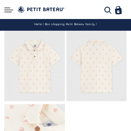
Hello ! Bon shopping Petit Bateau family !
La livraison est assurée partout en Tunisie !
-10% pour tout paiement par carte bancaire (hors promo)