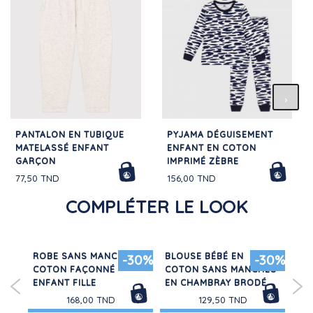
PANTALON EN TUBIQUE
PYJAMA DÉGUISEMENT
MATELASSÉ ENFANT
ENFANT EN COTON
GARÇON
IMPRIMÉ ZÈBRE
77,50 TND
156,00 TND
COMPLÉTER LE LOOK
E
ROBE SANS MANCHE EN
BLOUSE BÉBÉ EN
PU
30%
-30%
-30%
I
COTON FAÇONNÉ
COTON SANS MANCHES
FEM
ENFANT FILLE
EN CHAMBRAY BRODÉ
CO
168,00 TND
129,50 TND