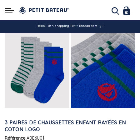
Hello ! Bon shopping Petit Bateau family !
La livraison est assurée partout en Tunisie !
-10% pour tout paiement par carte bancaire (hors promo)
3 PAIRES DE CHAUSSETTES ENFANT RAYÉES EN
COTON LOGO
Référence
A0E6U01