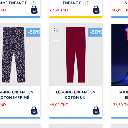
MMÉ ENFANT FILLE
ENFANT FILLE
V
TND
67,50 TND
147,00 T
-30%
-30%
GGING ENFANT EN
LEGGING ENFANT EN
SHO
COTON IMPRIMÉ
COTON UNI
E
TND
49,00 TND
136,50 T