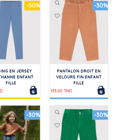
-50%
-30%
ING EN JERSEY
PANTALON DROIT EN
THANNE ENFANT
VELOURS FIN ENFANT
FILLE
FILLE
ND
133,00 TND
-30%
-30%