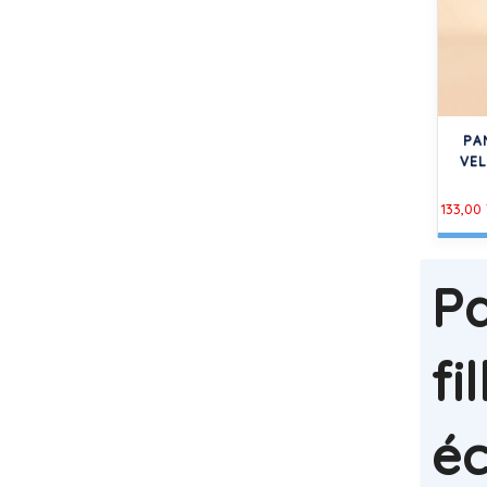
PA
VEL
133,00
Pa
fi
é