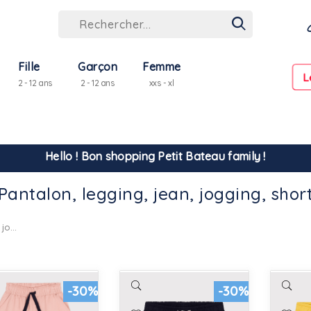
Fille
Garçon
Femme
L
2 - 12 ans
2 - 12 ans
xxs - xl
Hello ! Bon shopping Petit Bateau family !
Pantalon, legging, jean, jogging, shor
La livraison est assurée partout en Tunisie !
Pantalon, legging, jean, jogging, short
-10% pour tout paiement par carte bancaire (hors promo)
-30%
-30%