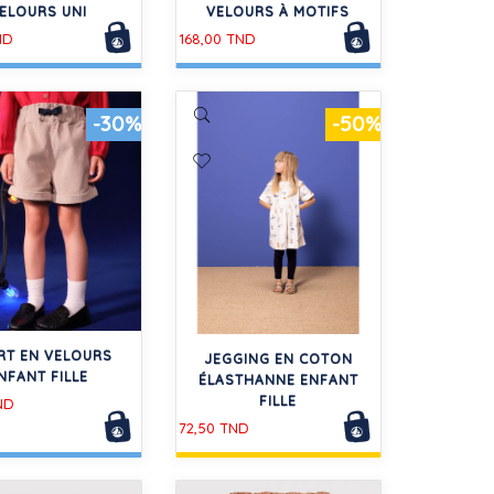
ELOURS UNI
VELOURS À MOTIFS
ND
168,00 TND
-30%
-50%
RT EN VELOURS
JEGGING EN COTON
NFANT FILLE
ÉLASTHANNE ENFANT
FILLE
ND
72,50 TND