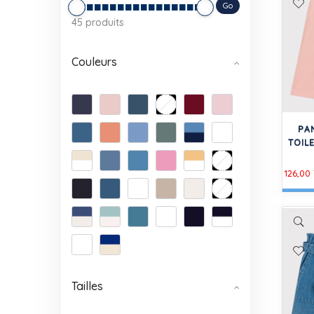
Go
45 produits
Couleurs
PA
TOIL
126,00
Tailles