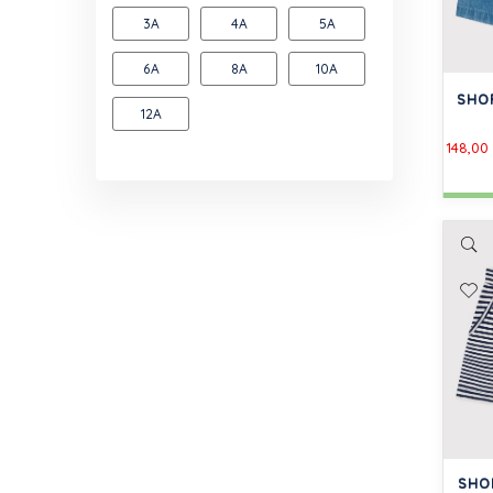
3A
4A
5A
6A
8A
10A
SHOR
12A
148,00
SHOR