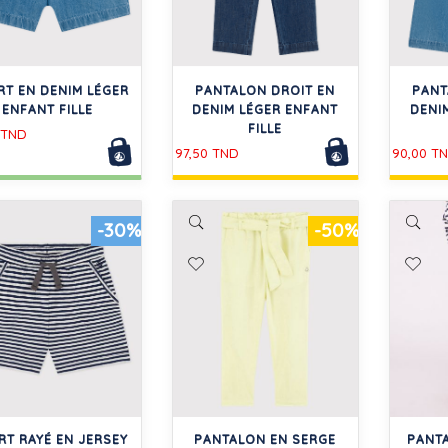
T EN DENIM LÉGER
PANTALON DROIT EN
PANT
ENFANT FILLE
DENIM LÉGER ENFANT
DENI
FILLE
 TND
97,50 TND
90,00 T
-30%
-50%
T RAYÉ EN JERSEY
PANTALON EN SERGE
PANT