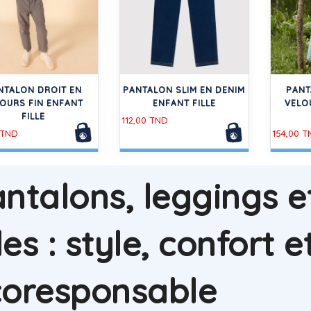
NTALON DROIT EN
PANTALON SLIM EN DENIM
PANT
OURS FIN ENFANT
ENFANT FILLE
VELO
FILLE
112,00 TND
 TND
154,00 T
ntalons, leggings e
lles : style, confor
coresponsable