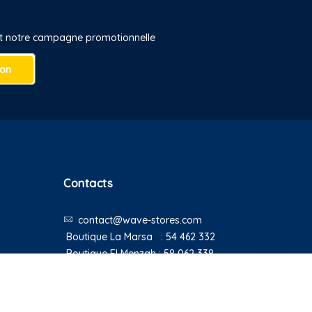
 et notre campagne promotionnelle
ion
Contacts
contact@wave-stores.com
Boutique La Marsa :
54 462 332
Boutique El Menzah :
58 062 338