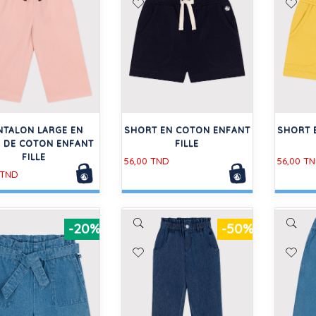
NTALON LARGE EN
SHORT EN COTON ENFANT
SHORT 
E DE COTON ENFANT
FILLE
FILLE
56,00 TND
56,00 T
 TND
-20%
-50%