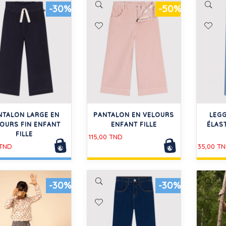
-30%
-50%
NTALON LARGE EN
PANTALON EN VELOURS
LEGG
OURS FIN ENFANT
ENFANT FILLE
ÉLAS
FILLE
115,00 TND
 TND
35,00 T
-30%
-30%