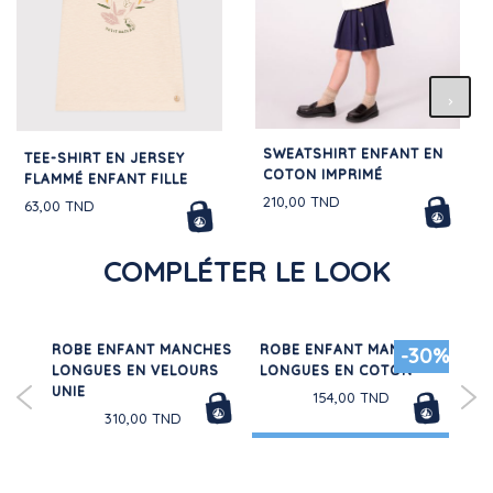
SWEATSHIRT ENFANT EN
TEE-SHIRT EN JERSEY
COTON IMPRIMÉ
FLAMMÉ ENFANT FILLE
210,00 TND
63,00 TND
COMPLÉTER LE LOOK
ROBE ENFANT MANCHES
ROBE ENFANT MANCHES
3 P
30%
-30%
LONGUES EN VELOURS
LONGUES EN COTON
CH
LE
UNIE
CO
154,00 TND
BÉ
310,00 TND