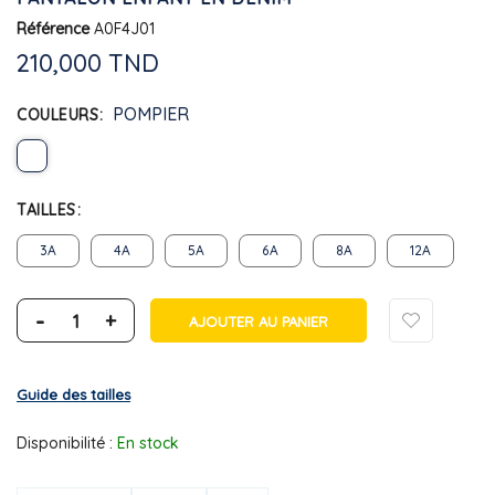
Référence
A0F4J01
210,000 TND
POMPIER
COULEURS
TAILLES
3A
4A
5A
6A
8A
12A
-
+
AJOUTER AU PANIER
Guide des tailles
Disponibilité :
En stock