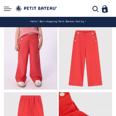
Hello ! Bon shopping Petit Bateau family !
La livraison est assurée partout en Tunisie !
-10% pour tout paiement par carte bancaire (hors promo)