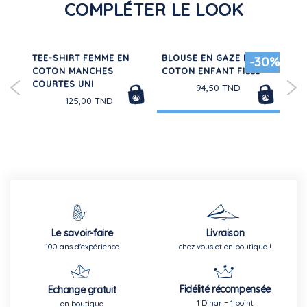
COMPLÉTER LE LOOK
D
TEE-SHIRT FEMME EN
BLOUSE EN GAZE DE
RO
30%
-30%
COTON MANCHES
COTON ENFANT FILLE
LO
COURTES UNI
ENF
94,50 TND
125,00 TND
Le savoir-faire
Livraison
100 ans d'expérience
chez vous et en boutique !
Fidélité récompensée
Echange gratuit
1 Dinar = 1 point
en boutique