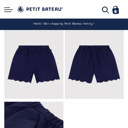
Hello ! Bon shopping Petit Bateau family !
La livraison est assurée partout en Tunisie !
-10% pour tout paiement par carte bancaire (hors promo)