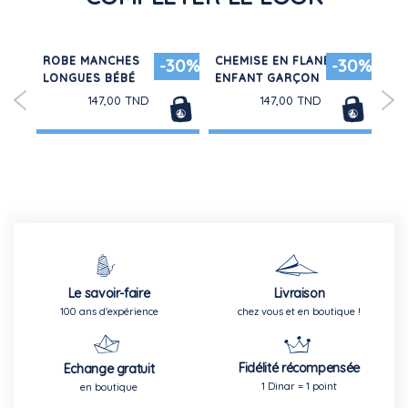
INE
ROBE MANCHES
CHEMISE EN FLANELLE
SH
-30%
-30%
LONGUES BÉBÉ
ENFANT GARÇON
VE
147,00 TND
147,00 TND
Le savoir-faire
Livraison
100 ans d'expérience
chez vous et en boutique !
Fidélité récompensée
Echange gratuit
1 Dinar = 1 point
en boutique