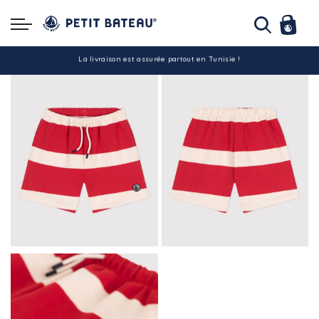
Hello ! Bon shopping Petit Bateau family !
La livraison est assurée partout en Tunisie !
-10% pour tout paiement par carte bancaire (hors promo)