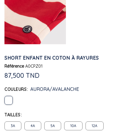
SHORT ENFANT EN COTON À RAYURES
Référence
A0CPZ01
87,500 TND
AURORA/AVALANCHE
COULEURS
TAILLES
3A
4A
5A
10A
12A