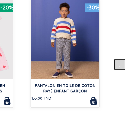
-20%
-30%
BO
C
 EN
PANTALON EN TOILE DE COTON
35,00
S
RAYÉ ENFANT GARÇON
133,00 TND