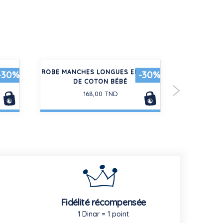
ÉBÉ
ROBE MANCHES LONGUES EN GAZE
TEE-SHIRT
-30%
-30%
DE COTON BÉBÉ
COTO
168,00 TND
Fidélité récompensée
1 Dinar = 1 point