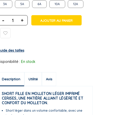
3A
5A
6A
10A
12A
-
+
AJOUTER AU PANIER
uide des tailles
isponibilité :
En stock
Description
Utilité
Avis
SHORT FILLE EN MOLLETON LÉGER IMPRIMÉ
CERISES, UNE MATIÈRE ALLIANT LÉGÈRETÉ ET
CONFORT DU MOLLETON.
Short léger dans un volume confortable, avec une