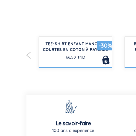
VELOURS FIN
TEE-SHIRT ENFANT MANCHES
-30%
-30%
LE
COURTES EN COTON À RAYURES
66,50 TND
Le savoir-faire
100 ans d'expérience