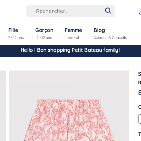
Fille
Garçon
Femme
Blog
2 - 12 ans
2 - 12 ans
xxs - xl
Astuces & Conseils...
Hello ! Bon shopping Petit Bateau family !
La livraison est assurée partout en Tunisie !
R
-10% pour tout paiement par carte bancaire (hors promo)
T