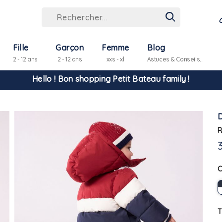
Fille
Garçon
Femme
Blog
2 - 12 ans
2 - 12 ans
xxs - xl
Astuces & Conseils...
Hello ! Bon shopping Petit Bateau family !
La livraison est assurée partout en Tunisie !
-10% pour tout paiement par carte bancaire (hors promo)
R
T