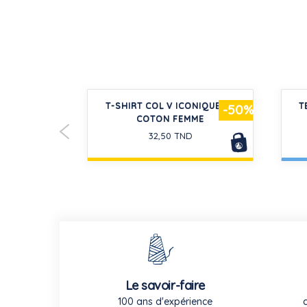
TUBIQUE
T-SHIRT COL V ICONIQUE EN
T
-30%
-50%
ÉBÉ
COTON FEMME
32,50 TND
Le savoir-faire
100 ans d'expérience