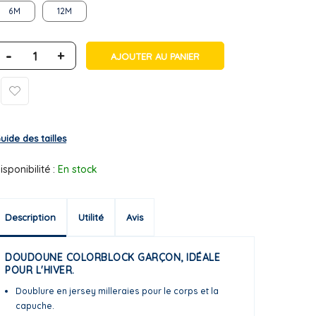
6M
12M
-
+
AJOUTER AU PANIER
uide des tailles
isponibilité :
En stock
Description
Utilité
Avis
DOUDOUNE COLORBLOCK GARÇON, IDÉALE
POUR L'HIVER.
Doublure en jersey milleraies pour le corps et la
capuche.