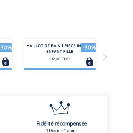
ANS
MAILLOT DE BAIN 1 PIÈCE IMPRIMÉ
CARDIGA
-30%
-30%
ENFANT FILLE
112,00 TND
Fidélité récompensée
1 Dinar = 1 point