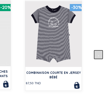
-20%
-30%
CAR
84,00
NCHES
COMBINAISON COURTE EN JERSEY
ANTS
BÉBÉ
87,50 TND