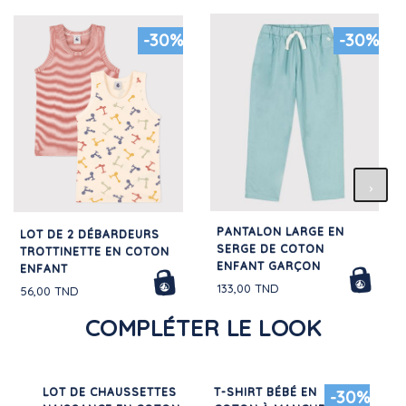
-30%
-30%
PANTALON LARGE EN
LOT DE 2 DÉBARDEURS
SERGE DE COTON
TROTTINETTE EN COTON
ENFANT GARÇON
ENFANT
133,00 TND
56,00 TND
COMPLÉTER LE LOOK
É
LOT DE CHAUSSETTES
T-SHIRT BÉBÉ EN
RO
-30%