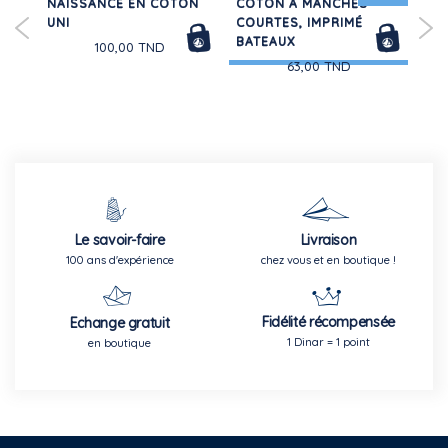
NAISSANCE EN COTON
COTON À MANCHES
VE
UNI
COURTES, IMPRIMÉ
BATEAUX
100,00 TND
63,00 TND
Le savoir-faire
Livraison
100 ans d'expérience
chez vous et en boutique !
Fidélité récompensée
Echange gratuit
1 Dinar = 1 point
en boutique