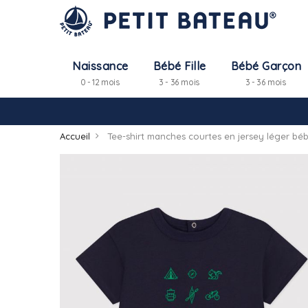
Naissance
Bébé Fille
Bébé Garçon
0 - 12 mois
3 - 36 mois
3 - 36 mois
Accueil
Tee-shirt manches courtes en jersey léger bé