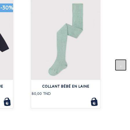
-30%
BLO
UE
COLLANT BÉBÉ EN LAINE
126,0
80,00 TND