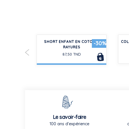
USSETTES
SHORT ENFANT EN COTON À
COL
-30%
OTON
RAYURES
87,50 TND
Le savoir-faire
100 ans d'expérience