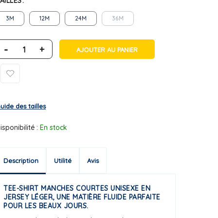
AILLES
3M
12M
24M
36M
-
+
AJOUTER AU PANIER
uide des tailles
isponibilité :
En stock
Description
Utilité
Avis
TEE-SHIRT MANCHES COURTES UNISEXE EN
JERSEY LÉGER, UNE MATIÈRE FLUIDE PARFAITE
POUR LES BEAUX JOURS.