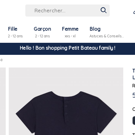
Fille
Garçon
Femme
Blog
2 - 12 ans
2 - 12 ans
xxs - xl
Astuces & Conseils...
Hello ! Bon shopping Petit Bateau family !
bé
La livraison est assurée partout en Tunisie !
-10% pour tout paiement par carte bancaire (hors promo)
R