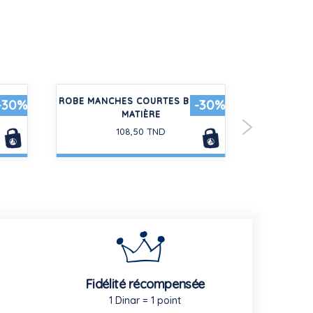
 EN
ROBE MANCHES COURTES BÉBÉ BI-
2 PAIR
-30%
-30%
MATIÈRE
ENF
108,50 TND
Fidélité récompensée
1 Dinar = 1 point