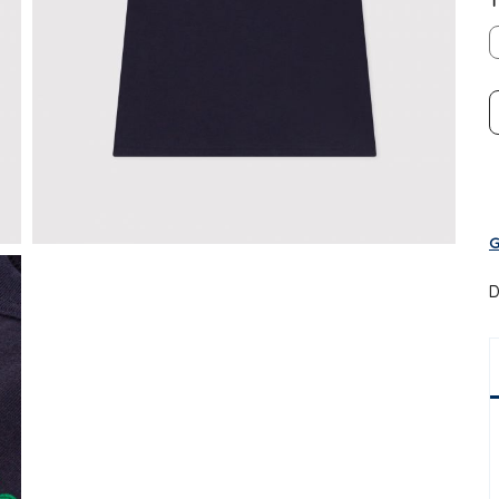
T
G
D