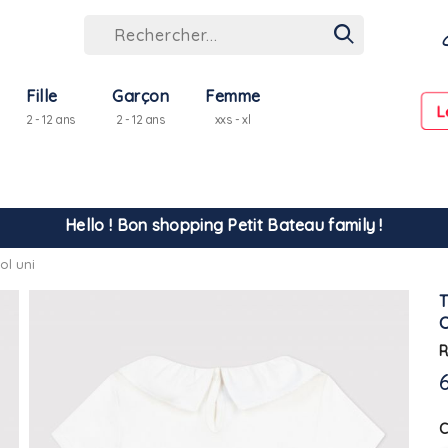
Fille
Garçon
Femme
L
2 - 12 ans
2 - 12 ans
xxs - xl
Hello ! Bon shopping Petit Bateau family !
La livraison est assurée partout en Tunisie !
ol uni
-10% pour tout paiement par carte bancaire (hors promo)
R