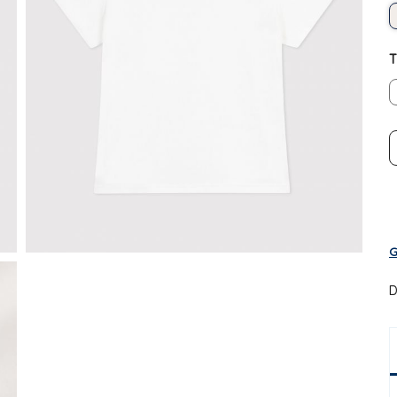
T
G
D