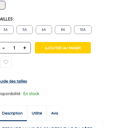
AILLES
3A
5A
6A
8A
10A
-
+
AJOUTER AU PANIER
uide des tailles
isponibilité :
En stock
Description
Utilité
Avis