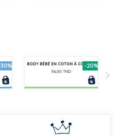
EN
BODY BÉBÉ EN COTON À COL, UNI
CIRÉ ICO
-30%
-20%
56,00 TND