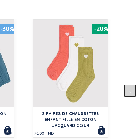
-30%
-20%
CI
280,0
TON
2 PAIRES DE CHAUSSETTES
ENFANT FILLE EN COTON
JACQUARD CŒUR
76,00 TND