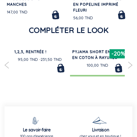
MANCHES
EN POPELINE IMPRIMÉ
FLEURI
147,00 TND
56,00 TND
COMPLÉTER LE LOOK
1,2,3, RENTRÉE !
PYJAMA SHORT ENFANT
PY
30%
-20%
EN COTON À RAYURES
CO
95,00 TND
231,50 TND
100,00 TND
Le savoir-faire
Livraison
100 ans d'expérience
chez vous et en boutique !