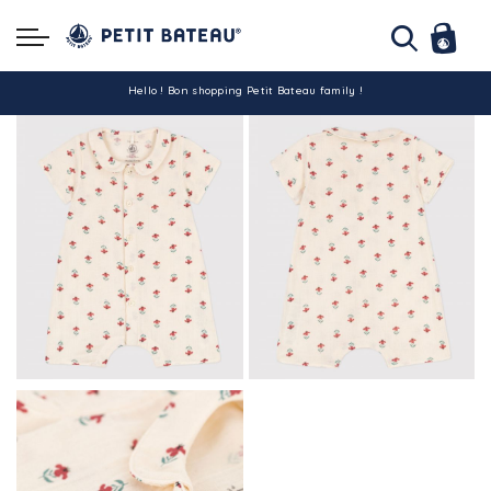
Hello ! Bon shopping Petit Bateau family !
La livraison est assurée partout en Tunisie !
-10% pour tout paiement par carte bancaire (hors promo)