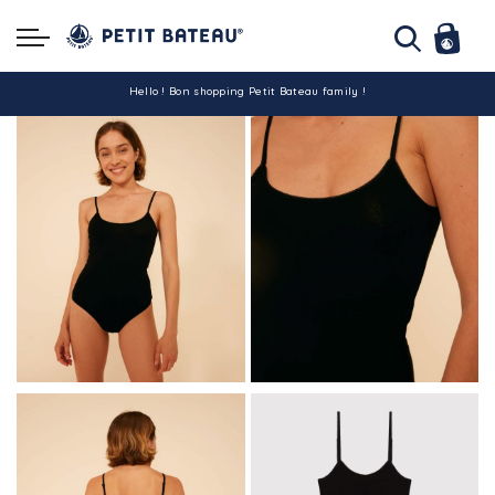
Hello ! Bon shopping Petit Bateau family !
La livraison est assurée partout en Tunisie !
-10% pour tout paiement par carte bancaire (hors promo)