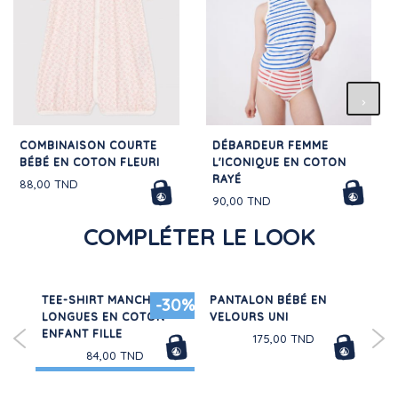
COMBINAISON COURTE
DÉBARDEUR FEMME
BÉBÉ EN COTON FLEURI
L'ICONIQUE EN COTON
RAYÉ
88,00 TND
90,00 TND
COMPLÉTER LE LOOK
TEE-SHIRT MANCHES
PANTALON BÉBÉ EN
PA
-30%
LONGUES EN COTON
VELOURS UNI
SH
ND
ENFANT FILLE
175,00 TND
84,00 TND