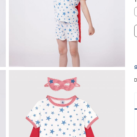
T
G
D