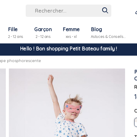
Fille
Garçon
Femme
Blog
2 - 12 ans
2 - 12 ans
xxs - xl
Astuces & Conseils...
Hello ! Bon shopping Petit Bateau family !
cape phosphorescente
La livraison est assurée partout en Tunisie !
-10% pour tout paiement par carte bancaire (hors promo)
R