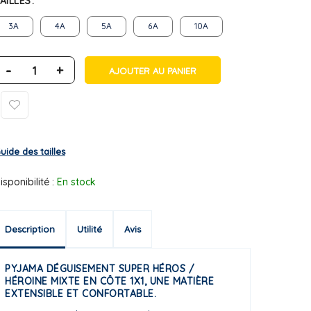
AILLES
3A
4A
5A
6A
10A
-
+
AJOUTER AU PANIER
uide des tailles
isponibilité :
En stock
Description
Utilité
Avis
PYJAMA DÉGUISEMENT SUPER HÉROS /
HÉROINE MIXTE EN CÔTE 1X1, UNE MATIÈRE
EXTENSIBLE ET CONFORTABLE.