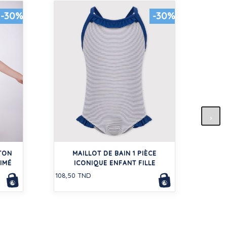
-30%
-30%
RO
TON
MAILLOT DE BAIN 1 PIÈCE
192,5
IMÉ
ICONIQUE ENFANT FILLE
108,50 TND