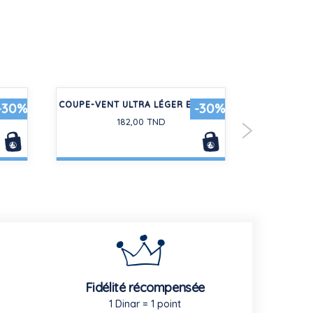
T EN
COUPE-VENT ULTRA LÉGER ENFANT
PULL ENFA
-30%
-30%
182,00 TND
Fidélité récompensée
1 Dinar = 1 point