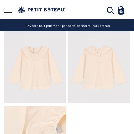
La livraison est assurée partout en Tunisie !
-10% pour tout paiement par carte bancaire (hors promo)