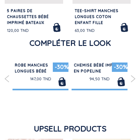
5 PAIRES DE
TEE-SHIRT MANCHES
CHAUSSETTES BÉBÉ
LONGUES COTON
IMPRIMÉ BATEAUX
ENFANT FILLE
120,00 TND
63,00 TND
COMPLÉTER LE LOOK
TE
ROBE MANCHES
CHEMISE BÉBÉ IMPRIMÉE
RO
20%
-30%
-30%
URI
LONGUES BÉBÉ
EN POPELINE
EN
147,00 TND
94,50 TND
UPSELL PRODUCTS