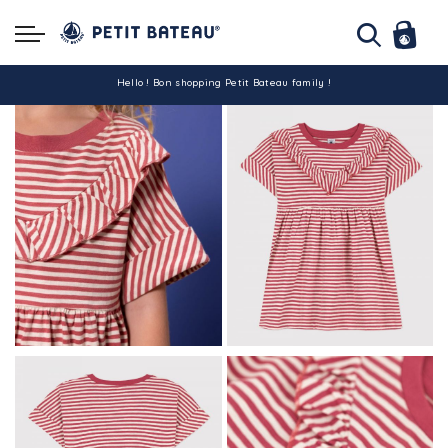
Hello ! Bon shopping Petit Bateau family !
La livraison est assurée partout en Tunisie !
-10% pour tout paiement par carte bancaire (hors promo)