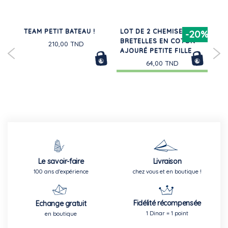
N
TEAM PETIT BATEAU !
LOT DE 2 CHEMISES À
TE
30%
-20%
BRETELLES EN COTON
LO
210,00 TND
AJOURÉ PETITE FILLE
EN
64,00 TND
Le savoir-faire
Livraison
100 ans d'expérience
chez vous et en boutique !
Fidélité récompensée
Echange gratuit
1 Dinar = 1 point
en boutique