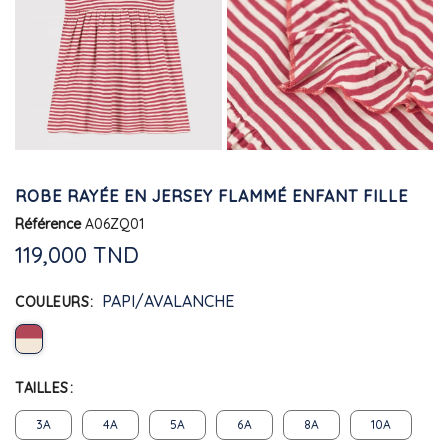
ROBE RAYÉE EN JERSEY FLAMMÉ ENFANT FILLE
Référence
A06ZQ01
119,000 TND
PAPI/AVALANCHE
COULEURS
TAILLES
3A
4A
5A
6A
8A
10A