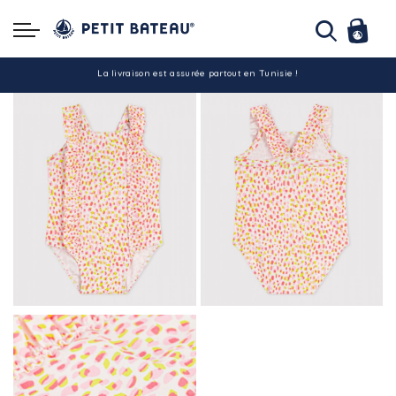
Hello ! Bon shopping Petit Bateau family !
La livraison est assurée partout en Tunisie !
-10% pour tout paiement par carte bancaire (hors promo)