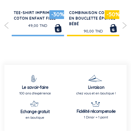
NS
TEE-SHIRT IMPRIMÉ EN
COMBINAISON COURTE
LO
-30%
-50%
COTON ENFANT FILLE
EN BOUCLETTE ÉPONGE
CO
BÉBÉ
CO
49,00 TND
90,00 TND
Le savoir-faire
Livraison
100 ans d'expérience
chez vous et en boutique !
Fidélité récompensée
Echange gratuit
1 Dinar = 1 point
en boutique