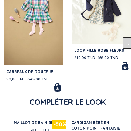
LOOK FILLE ROBE FLEURS
240,00 TND
168,00 TND
CARREAUX DE DOUCEUR
80,00 TND
248,00 TND
COMPLÉTER LE LOOK
MAILLOT DE BAIN BÉBÉ
CARDIGAN BÉBÉ EN
50%
-50%
COTON POINT FANTAISIE
80,00 TND