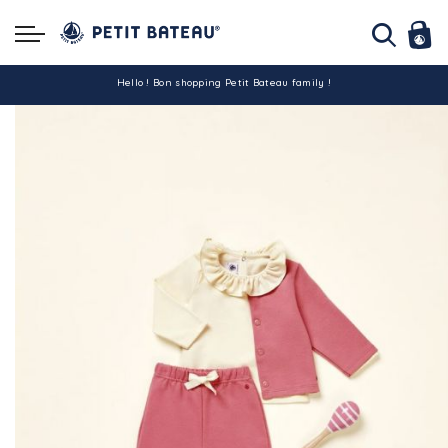
Hello ! Bon shopping Petit Bateau family !
La livraison est assurée partout en Tunisie !
-10% pour tout paiement par carte bancaire (hors promo)