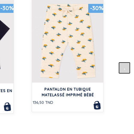
-30%
-30%
SOU
PANTALON EN TUBIQUE
66,50
ES EN
MATELASSÉ IMPRIMÉ BÉBÉ
136,50 TND