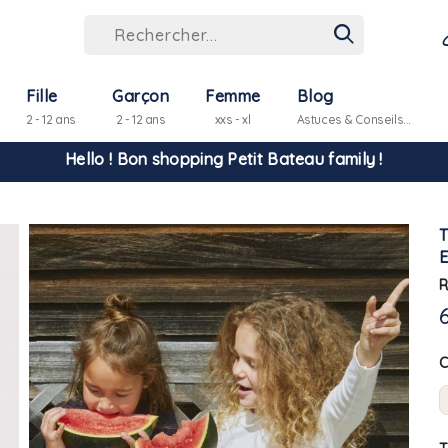
Hello ! Bon shopping Petit Bateau family !
Fille
Garçon
Femme
Blog
2 - 12 ans
2 - 12 ans
xxs - xl
Astuces & Conseils...
La livraison est assurée partout en Tunisie !
-10% pour tout paiement par carte bancaire (hors promo)
R