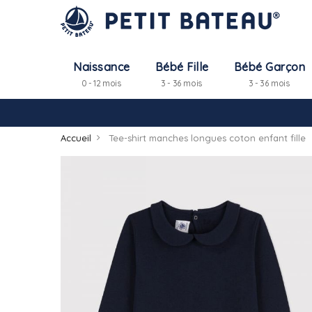
Naissance
Bébé Fille
Bébé Garçon
0 - 12 mois
3 - 36 mois
3 - 36 mois
Accueil
Tee-shirt manches longues coton enfant fille