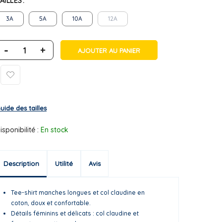
AILLES
3A
5A
10A
12A
-
+
AJOUTER AU PANIER
uide des tailles
isponibilité :
En stock
Description
Utilité
Avis
Tee-shirt manches longues et col claudine en
coton, doux et confortable.
Détails féminins et délicats : col claudine et