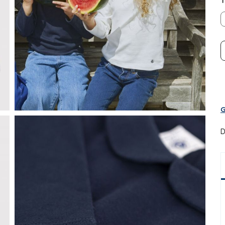
T
G
D