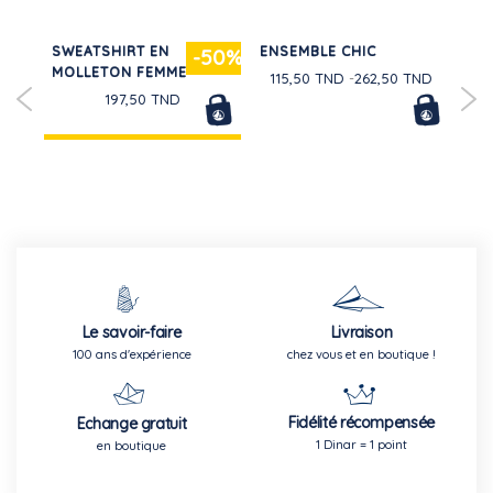
S
SWEATSHIRT EN
ENSEMBLE CHIC
SH
20%
-50%
MOLLETON FEMME
IM
115,50 TND
262,50 TND
T
197,50 TND
Le savoir-faire
Livraison
100 ans d'expérience
chez vous et en boutique !
Fidélité récompensée
Echange gratuit
1 Dinar = 1 point
en boutique