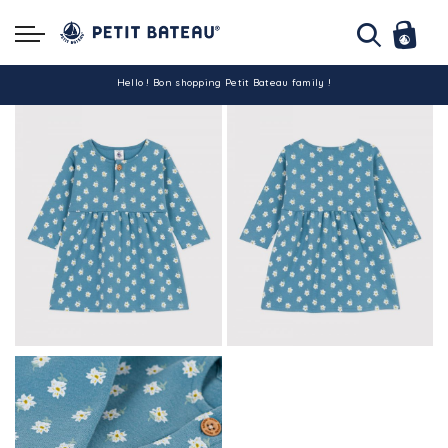
Hello ! Bon shopping Petit Bateau family !
La livraison est assurée partout en Tunisie !
-10% pour tout paiement par carte bancaire (hors promo)