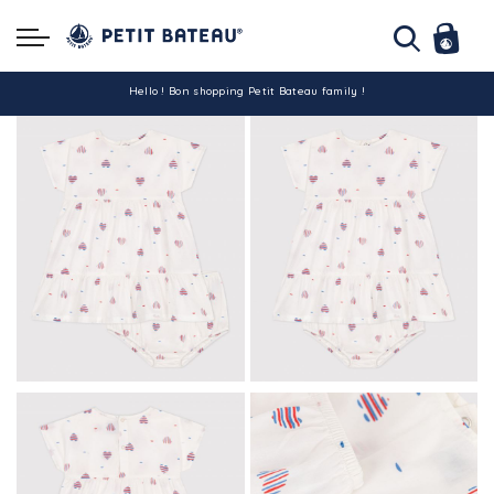
Hello ! Bon shopping Petit Bateau family !
La livraison est assurée partout en Tunisie !
-10% pour tout paiement par carte bancaire (hors promo)