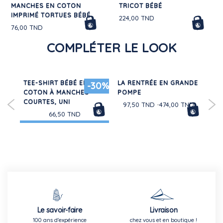
MANCHES EN COTON
TRICOT BÉBÉ
IMPRIMÉ TORTUES BÉBÉ
224,00 TND
76,00 TND
COMPLÉTER LE LOOK
CE
TEE-SHIRT BÉBÉ EN
LA RENTRÉE EN GRANDE
TE
20%
-30%
TON
COTON À MANCHES
POMPE
LÉG
TÉ
COURTES, UNI
97,50 TND
474,00 TND
66,50 TND
Le savoir-faire
Livraison
100 ans d'expérience
chez vous et en boutique !