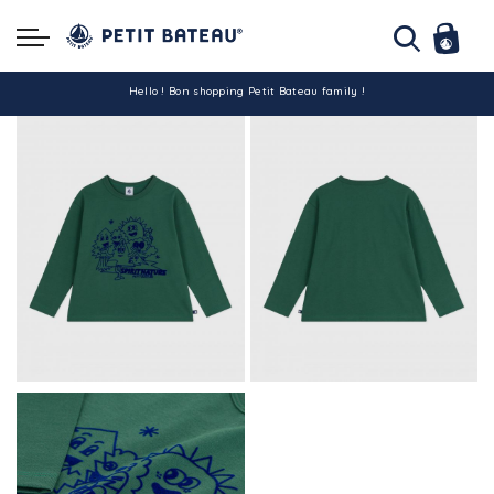
Hello ! Bon shopping Petit Bateau family !
La livraison est assurée partout en Tunisie !
-10% pour tout paiement par carte bancaire (hors promo)