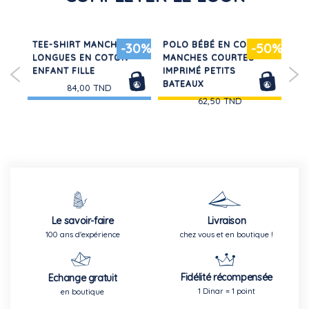
 EN
TEE-SHIRT MANCHES
POLO BÉBÉ EN COTON
RO
30%
-30%
-50%
LONGUES EN COTON
MANCHES COURTES
LO
ENFANT FILLE
IMPRIMÉ PETITS
BO
BATEAUX
UNI
84,00 TND
62,50 TND
Le savoir-faire
Livraison
100 ans d'expérience
chez vous et en boutique !
Fidélité récompensée
Echange gratuit
1 Dinar = 1 point
en boutique