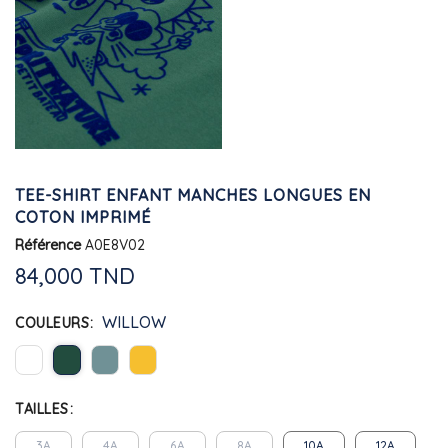
TEE-SHIRT ENFANT MANCHES LONGUES EN
COTON IMPRIMÉ
Référence
A0E8V02
84,000 TND
WILLOW
COULEURS
TAILLES
3A
4A
6A
8A
10A
12A